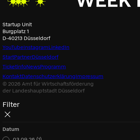
Startup Unit
Burgplatz 1
D-40213 Düsseldorf
YouTube
Instagram
LinkedIn
Start
Partner
Düsseldorf
Ticketinfo
News
Programm
Kontakt
Datenschutz­erklärung
Impressum
© 2026 Amt für Wirtschaftsförderung
der Landeshauptstadt Düsseldorf
Filter
Datum
03.09.26
(1)