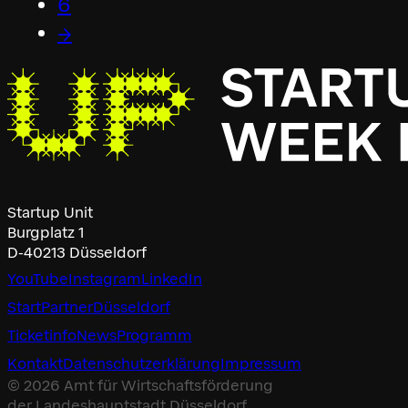
6
→
Startup Unit
Burgplatz 1
D-40213 Düsseldorf
YouTube
Instagram
LinkedIn
Start
Partner
Düsseldorf
Ticketinfo
News
Programm
Kontakt
Datenschutz­erklärung
Impressum
© 2026 Amt für Wirtschaftsförderung
der Landeshauptstadt Düsseldorf