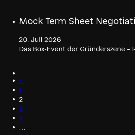
Mock Term Sheet Negotiati
20. Juli 2026
Das Box-Event der Gründerszene – Ri
←
1
2
3
4
…