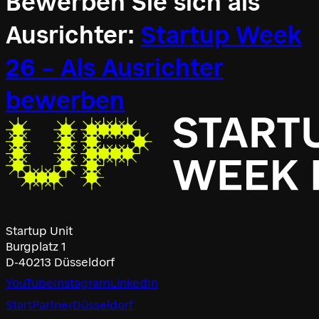
Bewerben Sie sich als
Ausrichter:
Startup Week
26 – Als Ausrichter
bewerben
Startup Unit
Burgplatz 1
D-40213 Düsseldorf
YouTube
Instagram
LinkedIn
Start
Partner
Düsseldorf